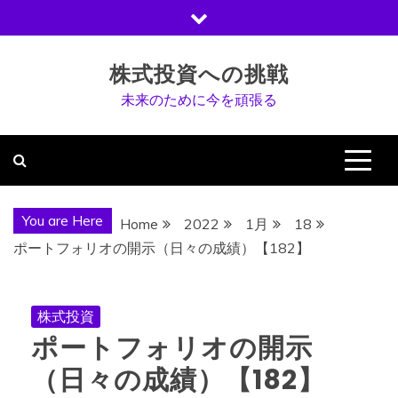
Skip
to
content
株式投資への挑戦
未来のために今を頑張る
You are Here
Home
2022
1月
18
ポートフォリオの開示（日々の成績）【182】
株式投資
ポートフォリオの開示
（日々の成績）【182】