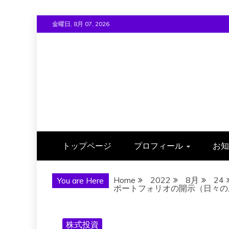
Skip
金曜日, 8月 07, 2026
to
content
トップページ
プロフィール
お知
Home
2022
8月
24
You are Here
ポートフォリオの開示（日々の成績）
株式投資