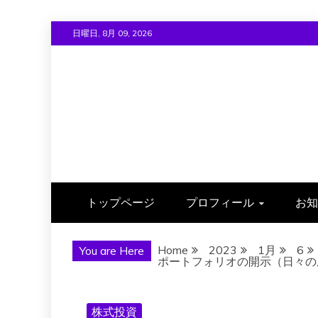
Skip
日曜日, 8月 09, 2026
to
content
トップページ
プロフィール
お知
Home
2023
1月
6
You are Here
ポートフォリオの開示（日々の成績）
株式投資