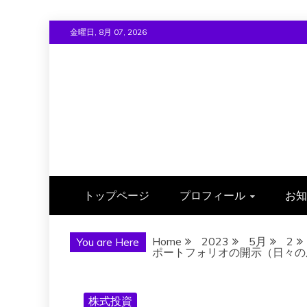
Skip
金曜日, 8月 07, 2026
to
content
トップページ
プロフィール
お知
Home
2023
5月
2
You are Here
ポートフォリオの開示（日々の成績）
株式投資