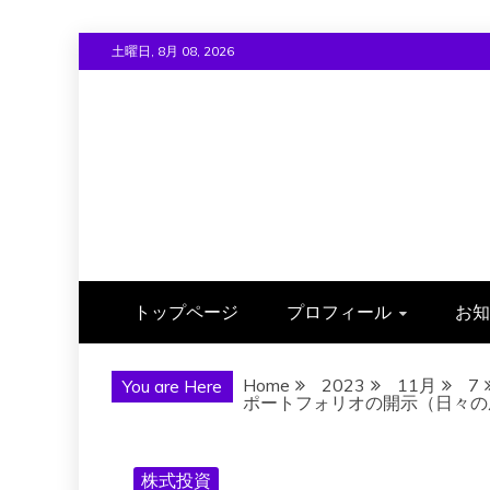
Skip
土曜日, 8月 08, 2026
to
content
トップページ
プロフィール
お知
Home
2023
11月
7
You are Here
ポートフォリオの開示（日々の成績）
株式投資