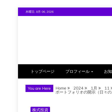
Skip
木曜日, 8月 06, 2026
to
content
トップページ
プロフィール
お知
Home
2024
1月
11
You are Here
ポートフォリオの開示（日々の成績）
株式投資