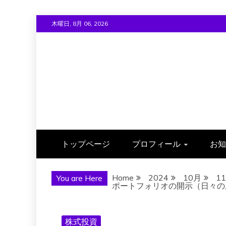
Skip
木曜日, 8月 06, 2026
to
content
トップページ
プロフィール
お知
Home
2024
10月
11
You are Here
ポートフォリオの開示（日々の成績）
株式投資