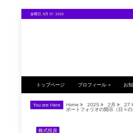
Skip
金曜日, 8月 07, 2026
to
content
トップページ
プロフィール
お知
Home
2025
2月
27
You are Here
ポートフォリオの開示（日々の成績）
株式投資