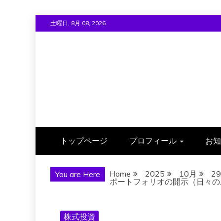
Skip
土曜日, 8月 08, 2026
to
content
トップページ
プロフィール
お知
Home
2025
10月
29
You are Here
ポートフォリオの開示（日々の成績）
株式投資