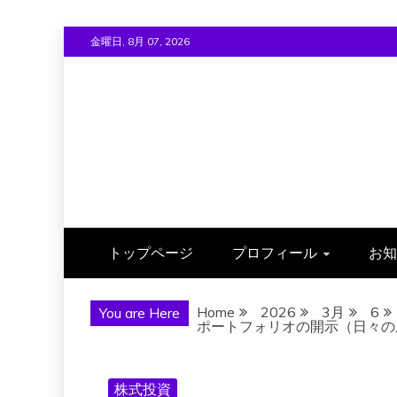
Skip
金曜日, 8月 07, 2026
to
content
トップページ
プロフィール
お知
Home
2026
3月
6
You are Here
ポートフォリオの開示（日々の成績）
株式投資